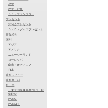
恋愛
歴史・戦争
ＳＦ・ファンタジー
プレゼント
試写会プレゼント
ＤＶＤ・グッズプレゼント
作品紹介
国別
アジア
アメリカ
ニュージーランド
ヨーロッパ
南米・オセアニア
日本
映画レビュー
映画祭日誌
特 集
「東京国際映画祭2009」特
集取材
映画祭
映画紹介