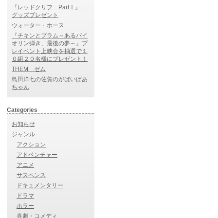
『レッドクリフ PartⅠ』
グッズプレゼント
ウォーター・ホース
『チキンとプラム～あるバイ
オリン弾き、最後の夢～』プ
レイベント上映会を抽選で１
０組２０名様にプレゼント！
THEM ゼム
島田洋七の佐賀のがばいばあ
ちゃん
Categories
お知らせ
ジャンル
アクション
アドベンチャー
アニメ
サスペンス
ドキュメンタリー
ドラマ
ホラー
喜劇・コメディ