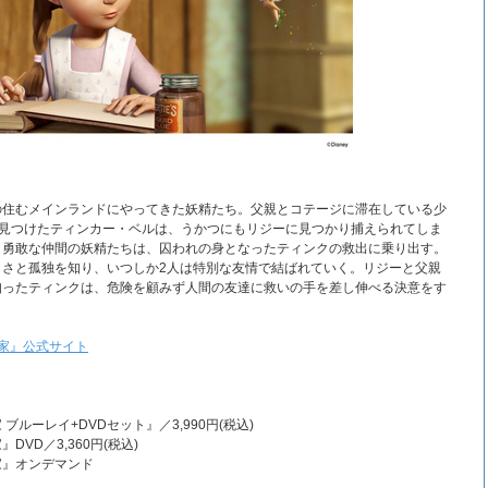
の住むメインランドにやってきた妖精たち。父親とコテージに滞在している少
を見つけたティンカー・ベルは、うかつにもリジーに見つかり捕えられてしま
、勇敢な仲間の妖精たちは、囚われの身となったティンクの救出に乗り出す。
しさと孤独を知り、いつしか2人は特別な友情で結ばれていく。リジーと父親
知ったティンクは、危険を顧みず人間の友達に救いの手を差し伸べる決意をす
家』公式サイト
ルーレイ+DVDセット』／3,990円(税込)
VD／3,360円(税込)
家』オンデマンド