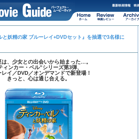
最新映画情報 映画
と妖精の家 ブルーレイ+DVDセット』を抽選で3名様に
夏は、少女との出会いから始まった…。
ティンカー・ベル”シリーズ第3弾、
ーレイ／DVD／オンデマンドで新登場！
きっと、心は通じ合える。