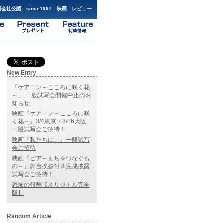
会社公認 since1997 映画 レビュー
New Entry
「ケアニン～こころに咲く花
～」 一般試写会開催中止のお
知らせ
映画『ケアニン～こころに咲
く花～』3/4東京・3/16大阪
一般試写会ご招待！
映画『私たちは、』一般試写
会ご招待
映画『ピア～まちをつなぐも
の～』舞台挨拶付き完成披露
試写会ご招待！
恐怖の報酬【オリジナル完全
版】
Random Article