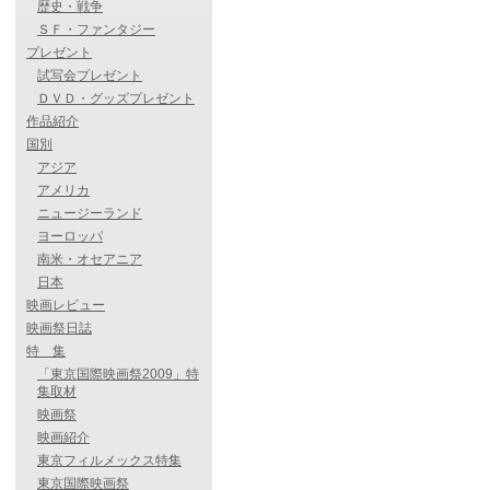
歴史・戦争
ＳＦ・ファンタジー
プレゼント
試写会プレゼント
ＤＶＤ・グッズプレゼント
作品紹介
国別
アジア
アメリカ
ニュージーランド
ヨーロッパ
南米・オセアニア
日本
映画レビュー
映画祭日誌
特 集
「東京国際映画祭2009」特
集取材
映画祭
映画紹介
東京フィルメックス特集
東京国際映画祭