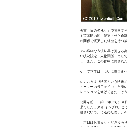
著書「日の名残り」で英国文
す英国民の間に浸透させた作
の関係で渡英した経歴を持つ彼
その繊細な表現世界は更なる高
い状況設定、人物関係、そし
し、また、この作中に隠された
そして本作は、ついに映画化
幼いころより映画という映像
ューサーの役目を担い、自身
レーションを遂げてきた。そう
公開を前に、約10年ぶりに来
果たしたカズオ イシグロ。こ
離さないで』に込めた思い、
「本日はお集まりくださりあ