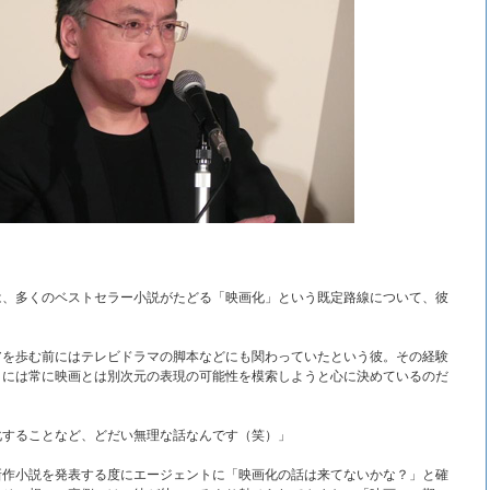
は、多くのベストセラー小説がたどる「映画化」という既定路線について、彼
アを歩む前にはテレビドラマの脚本などにも関わっていたという彼。その経験
きには常に映画とは別次元の表現の可能性を模索しようと心に決めているのだ
化することなど、どだい無理な話なんです（笑）」
新作小説を発表する度にエージェントに「映画化の話は来てないかな？」と確