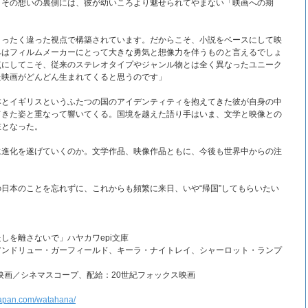
。その想いの裏側には、彼が幼いころより魅せられてやまない「映画への期
。
まったく違った視点で構築されています。だからこそ、小説をベースにして映
みはフィルムメーカーにとって大きな勇気と想像力を伴うものと言えるでしょ
点にしてこそ、従来のステレオタイプやジャンル物とは全く異なったユニーク
た映画がどんどん生まれてくると思うのです」
本とイギリスというふたつの国のアイデンティティを抱えてきた彼が自身の中
てきた姿と重なって響いてくる。国境を越えた語り手はいま、文学と映像との
在となった。
に進化を遂げていくのか。文学作品、映像作品ともに、今後も世界中からの注
日本のことを忘れずに、これからも頻繁に来日、いや“帰国”してもらいたい
しを離さないで」ハヤカワepi文庫
アンドリュー・ガーフィールド、キーラ・ナイトレイ、シャーロット・ランプ
カ映画／シネマスコープ、配給：20世紀フォックス映画
xjapan.com/watahana/