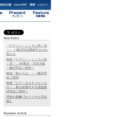
会社公認 since1997 映画 レビュー
New Entry
「ケアニン～こころに咲く花
～」 一般試写会開催中止のお
知らせ
映画『ケアニン～こころに咲
く花～』3/4東京・3/16大阪
一般試写会ご招待！
映画『私たちは、』一般試写
会ご招待
映画『ピア～まちをつなぐも
の～』舞台挨拶付き完成披露
試写会ご招待！
恐怖の報酬【オリジナル完全
版】
Random Article