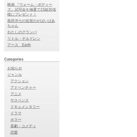
映画 『ウォーム・ボディー
ズ』試写会を抽選で15組30名
様にプレゼント！
島田洋七の佐賀のがばいばあ
ちゃん
わたしのグランパ
リトル・チルドレン
アース Earth
Categories
お知らせ
ジャンル
アクション
アドベンチャー
アニメ
サスペンス
ドキュメンタリー
ドラマ
ホラー
喜劇・コメディ
恋愛