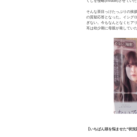
くしを侵略(invade)させて
そんな茶目っけたっぷりの挨
の質疑応答となった。イシグ
ぎない。今もなんとなくヒア
耳は幼少期に母親が発してい
【いちばん頭を悩ませた“状況