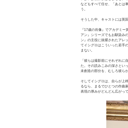
などもすべて任せ、「あとは
う。
そうした中、キャストには英
『17歳の肖像』でアカデミー
アン』シリーズでもお馴染み
ン』の主役に抜擢されたアレ
てイシグロはこういった若手
まない。
「彼らは撮影前にそれぞれに
た。その読みこみの深さとい
未創造の部分を、むしろ彼ら
そしてイシグロは、自らが上
るなら、まるでひとつの作曲
表現の厚みがどんどん広がっ