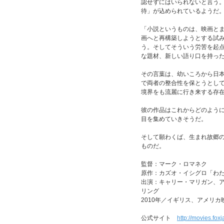
認せずにはいられないと言う
待」が込められているようだ
「小説というものは、映画と
画へと再構築しようとする試
う。そしてそういう労苦を起
な題材、新しい語り口を持っ
その言葉は、幼いころから日
で両者の整合性を保とうとし
境界をも流麗に行き来する存
彼の作品はこれからどのよう
目を集めていきそうだ。
そして願わくば、生まれ故郷の
ものだ。
監督：マーク・ロマネク
原作：カズオ・イシグロ「わた
出演：キャリー・マリガン、
リング
2010年／イギリス、アメリ
公式サイト
http://movies.fo