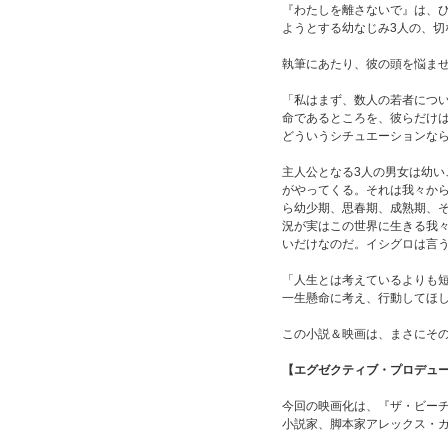
『わたしを離さないで』は、
ようとする幼なじみ3人の、切
執筆にあたり、彼の頭を悩ま
「私はまず、数人の若者につい
命であるところを、彼らだけは
どういうシチュエーションな
主人公となる3人の男女は幼い
がやってくる。それは我々か
ら幼少期、思春期、成熟期、
況が実はこの世界に生きる我
いだけなのだ。イシグロは言
「人生とは考えているよりも
一生懸命に考え、行動してほ
この小説＆映画は、まさにそ
【エグゼクティブ・プロデュ
今回の映画化は、『ザ・ビーチ
小説家、脚本家アレックス・