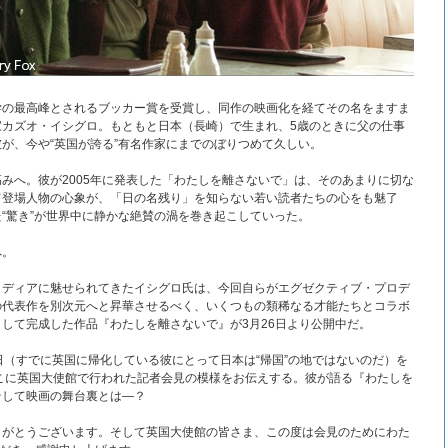
学の最高峰とされるブッカー賞を受賞し、同作の映画化を経てその名をますま
家カズオ・イシグロ。もともと日本（長崎）で生まれ、5歳のときに父の仕事
が、今や“英国が誇る”有名作家にまでのぼりつめて久しい。
みへ。彼が2005年に発表した「わたしを離さないで」は、そのあまりに切な
て登場人物の心象が、「日の名残り」を知らない若い読者たちの心をも魅了
“驚き”が世界中に静かな絶賛の渦を巻き起こしていった。
へ。
メディアに魅せられてきたイシグロ氏は、今回自らがエグゼクティブ・プロデ
の代表作を別次元へと昇華させるべく、いくつもの類稀なる才能たちとコラボ
して完成した作品『わたしを離さないで』が3月26日より公開中だ。
日（すでに英国に帰化している彼にとって日本は“帰国”の地ではないのだ）を
こに英国大使館で行われた記者会見の模様をお伝えする。彼が語る『わたしを
そして映画の舞台裏とは―？
りがとうございます。そして英国大使館の皆さま、この度は会見のためにわた