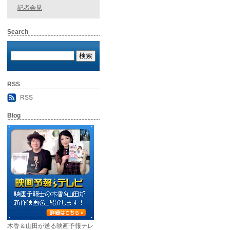
記者会見
Search
RSS
RSS
Blog
木香＆山田が送る映画予報テレ