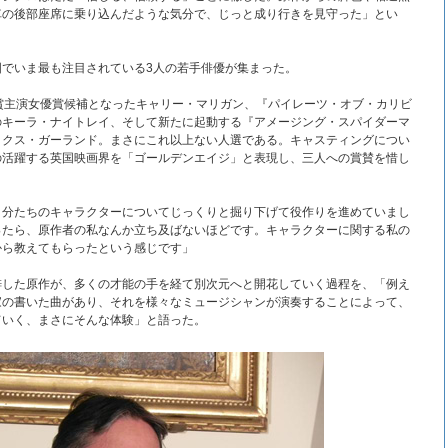
車の後部座席に乗り込んだような気分で、じっと成り行きを見守った」とい
国でいま最も注目されている3人の若手俳優が集まった。
賞主演女優賞候補となったキャリー・マリガン、『パイレーツ・オブ・カリビ
のキーラ・ナイトレイ、そして新たに起動する『アメージング・スパイダーマ
ックス・ガーランド。まさにこれ以上ない人選である。キャスティングについ
の活躍する英国映画界を「ゴールデンエイジ」と表現し、三人への賞賛を惜し
自分たちのキャラクターについてじっくりと掘り下げて役作りを進めていまし
ったら、原作者の私なんか立ち及ばないほどです。キャラクターに関する私の
から教えてもらったという感じです」
梓した原作が、多くの才能の手を経て別次元へと開花していく過程を、「例え
家の書いた曲があり、それを様々なミュージシャンが演奏することによって、
ていく、まさにそんな体験」と語った。