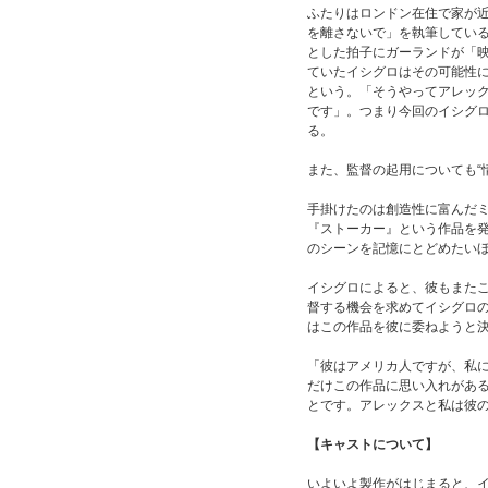
ふたりはロンドン在住で家が
を離さないで」を執筆してい
とした拍子にガーランドが「
ていたイシグロはその可能性
という。「そうやってアレッ
です」。つまり今回のイシグ
る。
また、監督の起用についても“
手掛けたのは創造性に富んだ
『ストーカー』という作品を
のシーンを記憶にとどめたい
イシグロによると、彼もまた
督する機会を求めてイシグロ
はこの作品を彼に委ねようと
「彼はアメリカ人ですが、私
だけこの作品に思い入れがあ
とです。アレックスと私は彼
【キャストについて】
いよいよ製作がはじまると、