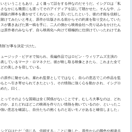
近いということもあり、よく逢って話をする仲なのだそうだ。イシグロは「私
るさなかにも幾度にも渡ってそのアイディアを話して聴かせた。そんな中、ふ
映画版の脚本を書かせてくれないか」と言いだしたという。彼の才能を信頼し
に賭けてみたいと考え、原作が出版される前からその約束を取り交わしていた
クスが書きあげた第一稿を手に、二人の側から映画会社へ売り込みをかけたん
ロは原作者のみならず、自ら映画化へ向けて積極的に仕掛けていったわけであ
情熱”が事を決定づけた。
ミュージック・ビデオで知られ、長編作品ではロビン・ウィリアムズ主演の
発表しているマーク・ロマネクだ。彼が映し取る映像ときたら、これまた全て
ほどの美しさを宿している。
この原作に魅せられ、雇われ監督としてではなく、自らの意志でこの作品を監
のもとへ引き寄せられてきたという。その情熱に強く心を動かされ、イシグロ
決めた。曰く、
にとってそのような国籍は全く関係がないことです。むしろ大事なのは、どれ
るのか、またどれほどこの映画を作りたい情熱を抱いているのか、といったこ
の強い意志を確認し、自分たちの抱くものと近いモノがあると確信しました」
イシグロはただ「信じる、信頼する」ことに徹した。原作からの脚色や相違点