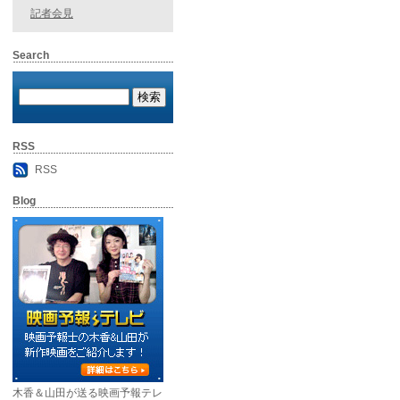
記者会見
Search
RSS
RSS
Blog
木香＆山田が送る映画予報テレ