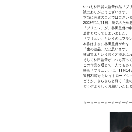
いつも林田賢太監督作品『ブ
誠にありがとうございます。
本当に突然のことではござい
2008年11月1日、病気のた
『ブリュレ』が、林田監督の
遺作となってしまいました。
『ブリュレ』というのはフラ
本作はまさに林田監督が命を
「生の結晶」だと思います。
林田賢太という若く才能あふ
そして林田監督がいつも言っ
この作品を通じて一人でも多
映画『ブリュレ』は、11月1
連日21時からレイトロードシ
どうか、きらきらと輝く「生
どうぞよろしくお願いいたし
『ブリュレ
☆―☆―☆―☆―☆―☆―☆