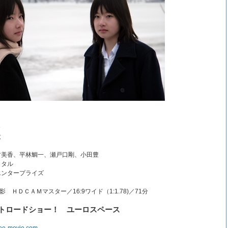
e
太
村美香、平林鯛一、瀬戸口剛、小田豊
イタル
エンタープライズ
影 ＨＤＣＡＭマスター／16:9ワイド（1:1.78)／71分
レイトロードショー！ ユーロスペース