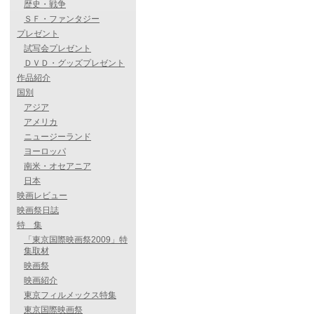
歴史・戦争
ＳＦ・ファンタジー
プレゼント
試写会プレゼント
ＤＶＤ・グッズプレゼント
作品紹介
国別
アジア
アメリカ
ニュージーランド
ヨーロッパ
南米・オセアニア
日本
映画レビュー
映画祭日誌
特 集
「東京国際映画祭2009」特
集取材
映画祭
映画紹介
東京フィルメックス特集
東京国際映画祭