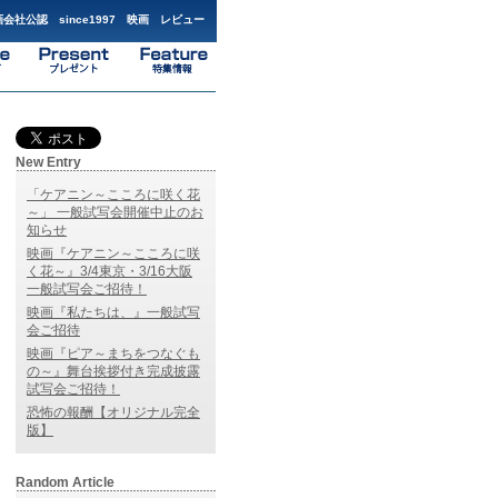
会社公認 since1997 映画 レビュー
New Entry
「ケアニン～こころに咲く花
～」 一般試写会開催中止のお
知らせ
映画『ケアニン～こころに咲
く花～』3/4東京・3/16大阪
一般試写会ご招待！
映画『私たちは、』一般試写
会ご招待
映画『ピア～まちをつなぐも
の～』舞台挨拶付き完成披露
試写会ご招待！
恐怖の報酬【オリジナル完全
版】
Random Article