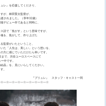
リュレ』を応援してくださり、
ますが、林田賢太監督が、
め急逝されました。（享年32歳）
劇場デビュー作であると同時に、
ンス語で「焦がす」という意味ですが、
、魂を、焦がして、作り上げた
れる監督がいたということ、
ていた「人生は、美しい」という想いを、
くの方に感じていただけたら幸いです。
4日まで、渋谷ユーロスペースにて
ョー中です。
の結晶」を、見にいらしてください。
ます。
』 スタッフ・キャスト一同
―☆―☆―☆―☆―☆―☆―☆―☆―☆