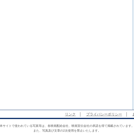
リンク
│
プライバシーポリシー
│
本サイトで使われている写真等は、各映画配給会社、映画宣伝会社の承諾を得て掲載されています
また、写真及び文章の2次使用を禁止いたします。