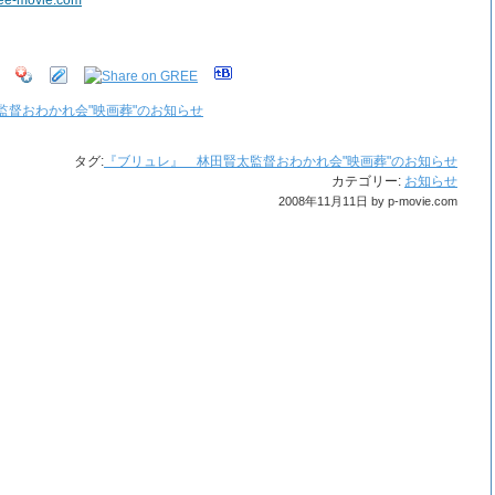
lee-movie.com
監督おわかれ会"映画葬"のお知らせ
タグ:
『ブリュレ』 林田賢太監督おわかれ会"映画葬"のお知らせ
カテゴリー:
お知らせ
2008年11月11日 by p-movie.com