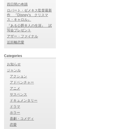
四日間の奇蹟
ロバート・ゼメキス監督最新
作 『Disney’s クリスマ
ス・キャロル』
『ある公爵夫人の生涯』 試
写会プレゼント
アザー・ファイナル
近距離恋愛
Categories
お知らせ
ジャンル
アクション
アドベンチャー
アニメ
サスペンス
ドキュメンタリー
ドラマ
ホラー
喜劇・コメディ
恋愛