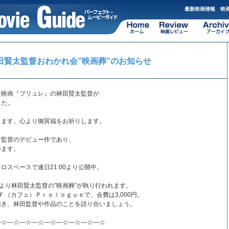
最新映画情報 映画
田賢太監督おわかれ会”映画葬”のお知らせ
た映画『ブリュレ』の林田賢太監督が
した。
ります。心より御冥福をお祈りします。
田監督のデビュー作であり、
います。
ロスペースで連日21:00より公開中。
30より林田賢太監督の”映画葬”が執り行われます。
Ｆ（カフェ）Ｐｒｏｌｏｇｕｅで、会費は3,000円。
頂き、林田監督や作品のことを語り合いましょう。
―☆―☆―☆―☆―☆―☆―☆―☆―☆