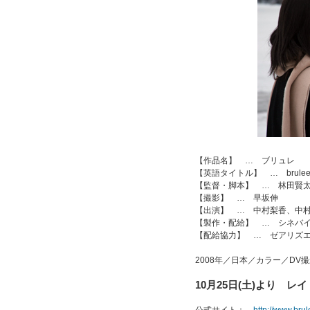
【作品名】 … ブリュレ
【英語タイトル】 … brule
【監督・脚本】 … 林田賢
【撮影】 … 早坂伸
【出演】 … 中村梨香、中
【製作・配給】 … シネバ
【配給協力】 … ゼアリズ
2008年／日本／カラー／DV撮
10月25日(土)より 