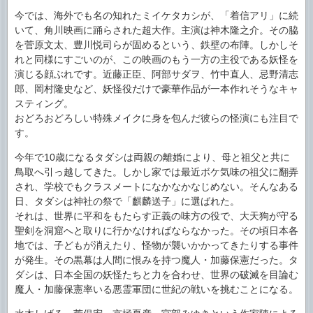
今では、海外でも名の知れたミイケタカシが、「着信アリ」に続
いて、角川映画に踊らされた超大作。主演は神木隆之介。その脇
を菅原文太、豊川悦司らが固めるという、鉄壁の布陣。しかしそ
れと同様にすごいのが、この映画のもう一方の主役である妖怪を
演じる顔ぶれです。近藤正臣、阿部サダヲ、竹中直人、忌野清志
郎、岡村隆史など、妖怪役だけで豪華作品が一本作れそうなキャ
スティング。
おどろおどろしい特殊メイクに身を包んだ彼らの怪演にも注目で
す。
今年で10歳になるタダシは両親の離婚により、母と祖父と共に
鳥取へ引っ越してきた。しかし家では最近ボケ気味の祖父に翻弄
され、学校でもクラスメートになかなかなじめない。そんなある
日、タダシは神社の祭で「麒麟送子」に選ばれた。
それは、世界に平和をもたらす正義の味方の役で、大天狗が守る
聖剣を洞窟へと取りに行かなければならなかった。その頃日本各
地では、子どもが消えたり、怪物が襲いかかってきたりする事件
が発生。その黒幕は人間に恨みを持つ魔人・加藤保憲だった。タ
ダシは、日本全国の妖怪たちと力を合わせ、世界の破滅を目論む
魔人・加藤保憲率いる悪霊軍団に世紀の戦いを挑むことになる。