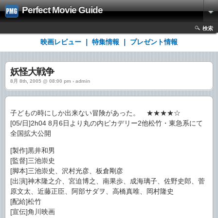
Perfect Movie Guide
検索
映画レビュー
｜
特集情報
｜
プレゼント情報
妖怪大戦争
8月 8th, 2005 @ 08:00 pm › admin
子どもの時にしか出来ない冒険があった。 ★★★★☆
[05/日]2h04 8月6日より丸の内ピカデリー2他松竹・東急系にて
全国拡大公開
[製作]黒井和男
[監督]三池崇史
[脚本]三池崇史、沢村光彦、板倉剛彦
[出演]神木隆之介、宮迫博之、南果歩、成海璃子、佐野史郎、菅
原文太、近藤正臣、阿部サダヲ、高橋真唯、岡村隆史
[配給]松竹
[宣伝]角川映画