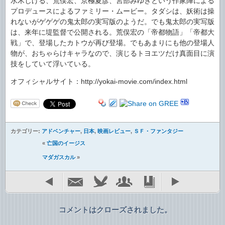
水木しげる、荒俣宏、京極夏彦、宮部みゆきという作家陣による
プロデュースによるファミリー・ムービー。タダシは、妖術は操
れないがゲゲゲの鬼太郎の実写版のようだ。でも鬼太郎の実写版
は、来年に堤監督で公開される。荒俣宏の「帝都物語」「帝都大
戦」で、登場したカトウが再び登場。でもあまりにも他の登場人
物が、おちゃらけキャラなので、演じるトヨエツだけ真面目に演
技をしていて浮いている。
オフィシャルサイト：http://yokai-movie.com/index.html
カテゴリー:
アドベンチャー
,
日本
,
映画レビュー
,
ＳＦ・ファンタジー
«
亡国のイージス
マダガスカル
»
コメントはクローズされました。