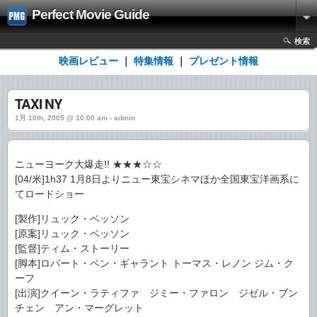
Perfect Movie Guide
検索
映画レビュー
｜
特集情報
｜
プレゼント情報
TAXI NY
1月 10th, 2005 @ 10:00 am › admin
ニューヨーク大爆走!! ★★★☆☆
[04/米]1h37 1月8日よりニュー東宝シネマほか全国東宝洋画系に
てロードショー
[製作]リュック・ベッソン
[原案]リュック・ベッソン
[監督]ティム・ストーリー
[脚本]ロバート・ベン・ギャラント トーマス・レノン ジム・ク
ーフ
[出演]クイーン・ラティファ ジミー・ファロン ジゼル・ブン
チェン アン・マーグレット