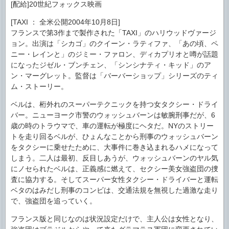
[配給]20世紀フォックス映画
[TAXI ： 全米公開2004年10月8日]
フランスで第3作まで製作された「TAXI」のハリウッドヴァージ
ョン。出演は「シカゴ」のクイーン・ラティファ、「あの頃、ペ
ニー・レインと」のジミー・ファロン、ディカプリオと噂が話題
になったジゼル・ブンチェン、「シンシナティ・キッド」のア
ン・マーグレット。監督は「バーバーショップ」シリーズのティ
ム・ストーリー。
ベルは、桁外れのスーパーテクニックを持つ女タクシー・ドライ
バー。ニューヨーク市警のウォッシュバーンは敏腕刑事だが、6
歳の時のトラウマで、車の運転が極度にヘタだ。NYのストリー
トを走り回るベルが、ひょんなことから刑事のウォッシュバーン
をタクシーに乗せたために、大事件に巻き込まれるハメになって
しまう。二人は最初、反目しあうが、ウォッシュバーンのヤル気
にノセられたベルは、正義感に燃えて、セクシー美女強盗団の捜
査に協力する。そしてスーパー女性タクシー・ドライバーと運転
ベタのはみだし刑事のコンビは、交通法規を無視した過激な走り
で、強盗団を追っていく。
フランス版と同じなのは状況設定だけで、主人公は女性となり、