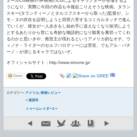
オールCG映画やSF映画のCGによるキャラクターが登場するよ
うになり、実際に今回の作品も今後起こりえそうな映画。タラン
スキー(タランティーノとタルコフスキーから取った)監督が、シ
モ－ヌの存在を証明しようと四苦八苦するコミカルタッチで進ん
でいくが、彼女が一人歩きをし始め手に追えなくなり抹消しよう
とするあたりから世にも奇妙な物語的になり観客を裏切ってくれ
るのかと思いきや、救世主が現れるというアメリカ的なオチ。ウ
ィノナ・ライダーのセルフパロディーには苦笑、でもアル・パチ
ーノ－が演じるキャラではないぞ。
オフィシャルサイト：http://www.simone.jp/
カテゴリー:
アメリカ
,
映画レビュー
«
座頭市
トゥームレイダー2
»