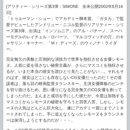
[アリティー・シリーズ第3弾：SIMONE 全米公開2002年8月16
日]
「トゥルーマン・ショー」でアカデミー脚本賞、「ガタカ」で監
督デビューしたアンドリュー・ニコル監督のリアリティー・シリ
ーズ第3弾。出演は「インソムニア」のアル・パチーノ、スーパ
ーモデルのレイチェル・ロバーツ、「マルコヴィッチの穴」のキ
ャサリン・キーナー、「Ｍｒ.ディーズ」のウィノナ・ライダ
ー。
完全無欠の美貌と圧倒的な演技力で世界を熱狂させる女優シモー
ヌ。人前に姿を現さない秘密主義が、さらにマスコミを熱狂させ
るが、いまだ本当の彼女を誰ひとり見たことがない…。それもそ
のはず、彼女はどこにも存在しないCG女優だったのだ！その首
謀者は、落ち目の映画監督タランスキー。主演女優降板のピンチ
を切り抜けるため、思い通りになる完全無欠のCG女優を創って
しまったのだ。まんまと成功を手にした彼だが、今度は加熱する
マスコミからシモーヌの秘密を守ろうと四苦八苦。しかし、シモ
ーヌの人気はどんどん巨大化し、遂にアカデミー賞にまでノミネ
ートされてしまった。手に追えなくなったシモーヌをタランスキ
ーは抹消しようとするのだが・・・。