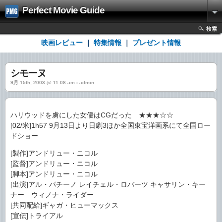
Perfect Movie Guide
検索
映画レビュー
｜
特集情報
｜
プレゼント情報
シモーヌ
9月 15th, 2003 @ 11:08 am › admin
ハリウッドを虜にした女優はCGだった ★★★☆☆
[02/米]1h57 9月13日より日劇3ほか全国東宝洋画系にて全国ロー
ドショー
[製作]アンドリュー・ニコル
[監督]アンドリュー・ニコル
[脚本]アンドリュー・ニコル
[出演]アル・パチーノ レイチェル・ロバーツ キャサリン・キー
ナー ウィノナ・ライダー
[共同配給]ギャガ・ヒューマックス
[宣伝]トライアル