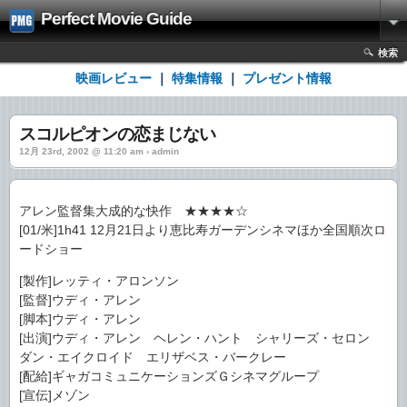
Perfect Movie Guide
検索
映画レビュー
｜
特集情報
｜
プレゼント情報
スコルピオンの恋まじない
12月 23rd, 2002 @ 11:20 am › admin
アレン監督集大成的な快作 ★★★★☆
[01/米]1h41 12月21日より恵比寿ガーデンシネマほか全国順次ロ
ードショー
[製作]レッティ・アロンソン
[監督]ウディ・アレン
[脚本]ウディ・アレン
[出演]ウディ・アレン ヘレン・ハント シャリーズ・セロン
ダン・エイクロイド エリザベス・バークレー
[配給]ギャガコミュニケーションズＧシネマグループ
[宣伝]メゾン