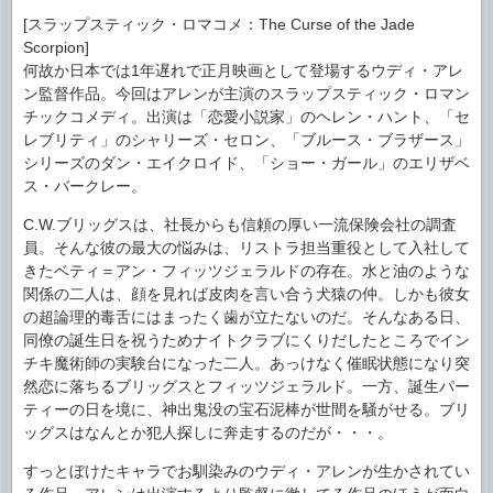
[スラップスティック・ロマコメ：The Curse of the Jade
Scorpion]
何故か日本では1年遅れで正月映画として登場するウディ・アレ
ン監督作品。今回はアレンが主演のスラップスティック・ロマン
チックコメディ。出演は「恋愛小説家」のヘレン・ハント、「セ
レブリティ」のシャリーズ・セロン、「ブルース・ブラザース」
シリーズのダン・エイクロイド、「ショー・ガール」のエリザベ
ス・バークレー。
C.W.ブリッグスは、社長からも信頼の厚い一流保険会社の調査
員。そんな彼の最大の悩みは、リストラ担当重役として入社して
きたベティ＝アン・フィッツジェラルドの存在。水と油のような
関係の二人は、顔を見れば皮肉を言い合う犬猿の仲。しかも彼女
の超論理的毒舌にはまったく歯が立たないのだ。そんなある日、
同僚の誕生日を祝うためナイトクラブにくりだしたところでイン
チキ魔術師の実験台になった二人。あっけなく催眠状態になり突
然恋に落ちるブリッグスとフィッツジェラルド。一方、誕生パー
ティーの日を境に、神出鬼没の宝石泥棒が世間を騒がせる。ブリ
ッグスはなんとか犯人探しに奔走するのだが・・・。
すっとぼけたキャラでお馴染みのウディ・アレンが生かされてい