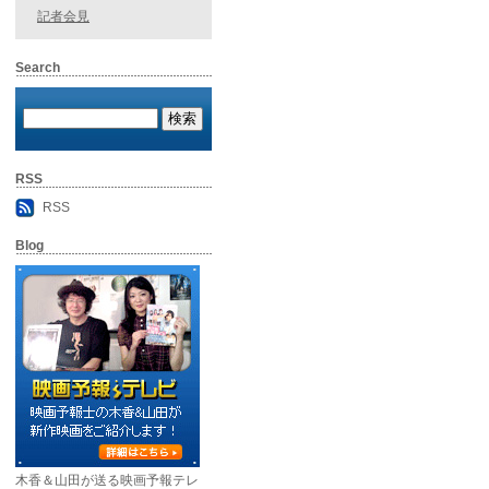
記者会見
Search
RSS
RSS
Blog
木香＆山田が送る映画予報テレ