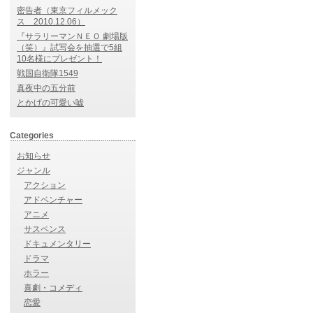
密告者（東京フィルメック
ス 2010.12.06）
『サラリーマンＮＥＯ 劇場版
（笑）』試写会を抽選で5組
10名様にプレゼント！
戦国自衛隊1549
真夜中の五分前
とかげの可愛い嘘
Categories
お知らせ
ジャンル
アクション
アドベンチャー
アニメ
サスペンス
ドキュメンタリー
ドラマ
ホラー
喜劇・コメディ
恋愛