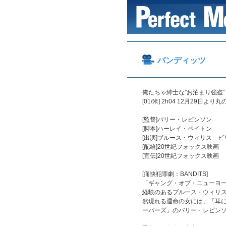
バンディッツ
俺たちゃ紳士な”お泊まり強盗
[01/米] 2h04 12月2
[監督]バリー・レビンソン
[脚本]ハーレイ・ペイトン
[出演]ブルース・ウィリス 
[配給]20世紀フォックス映画
[宣伝]20世紀フォックス映画
[痛快犯罪劇：BANDITS]
「ギャング・オブ・ニューヨ
経験のあるブルース・ウィリ
然現れる運命の女には、「耳
ーパーズ」のバリー・レビン