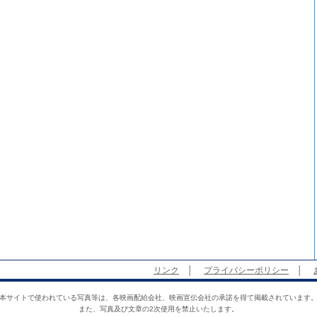
リンク
│
プライバシーポリシー
│
本サイトで使われている写真等は、各映画配給会社、映画宣伝会社の承諾を得て掲載されています
また、写真及び文章の2次使用を禁止いたします。