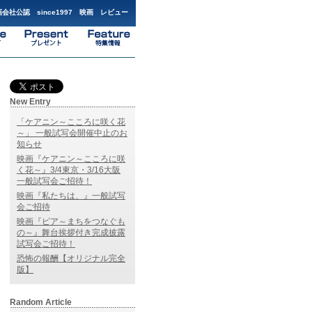
会社公認 since1997 映画 レビュー
New Entry
「ケアニン～こころに咲く花
～」 一般試写会開催中止のお
知らせ
映画『ケアニン～こころに咲
く花～』3/4東京・3/16大阪
一般試写会ご招待！
映画『私たちは、』一般試写
会ご招待
映画『ピア～まちをつなぐも
の～』舞台挨拶付き完成披露
試写会ご招待！
恐怖の報酬【オリジナル完全
版】
Random Article