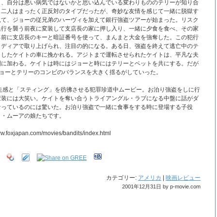
と、自分は悪い病気ではないかと思い込んでいる変わりもののテリーが知り合
。二人はまったく正反対のタイプだったが、奇妙な友情を感じて一緒に脱獄す
見て、ジョーの従兄弟のハーヴィを加えて銀行強盗ツアーが始まった。リスク
銀行を襲う前夜に変装して支店長の家に押し入り、一緒に夕食を食べ、その家
る前に支店長のキーと暗証番号を使って、まんまと大金を強奪した。この犯行
メディアで取り上げられ、注目の的になる。ある日、強盗を終えて逃亡中のテ
としたケイトの車に挽かれる。アジトまで運転させられたケイトは、平凡な夫
間に加わる。ケイトは時にはジョーと時にはテリーとベットを共にする。だが
ジョーとテリーのコンビのバランスを大きく揺るがしていった。
走感と「スティング」を彷彿させる犯罪珍道中ムービー。お泊り強盗をしに行
変装には大笑い。ケイトを奪い合うトライアングル・ラブになる中盤に話がダ
なっているのには驚いた。お泊り強盗で一緒に食事をする時に登場する子役
ミ・ムーアの娘たちです。
japan.com/movies/bandits/index.html
カテゴリー:
アメリカ
|
映画レビュー
2001年12月31日 by p-movie.com