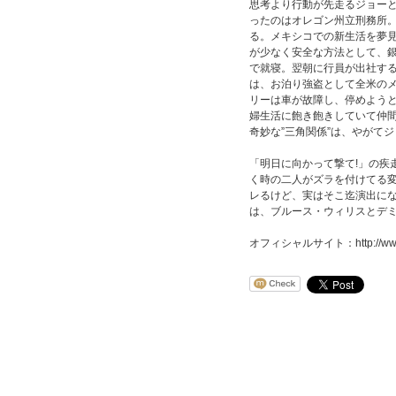
思考より行動が先走るジョー
ったのはオレゴン州立刑務所
る。メキシコでの新生活を夢
が少なく安全な方法として、
で就寝。翌朝に行員が出社す
は、お泊り強盗として全米の
リーは車が故障し、停めよう
婦生活に飽き飽きしていて仲
奇妙な”三角関係”は、やがて
「明日に向かって撃て!」の疾
く時の二人がズラを付けてる
レるけど、実はそこ迄演出に
は、ブルース・ウィリスとデ
オフィシャルサイト：http://www.fox