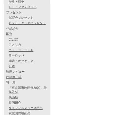
歴史・戦争
ＳＦ・ファンタジー
プレゼント
試写会プレゼント
ＤＶＤ・グッズプレゼント
作品紹介
国別
アジア
アメリカ
ニュージーランド
ヨーロッパ
南米・オセアニア
日本
映画レビュー
映画祭日誌
特 集
「東京国際映画祭2009」特
集取材
映画祭
映画紹介
東京フィルメックス特集
東京国際映画祭