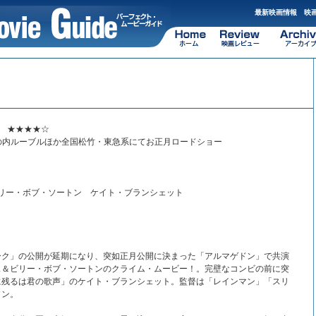
最新映画情報 映画
” ★★★★☆
9日より丸の内ルーブルほか全国松竹・東急系にてお正月ロードショー
ビリー・ボブ・ソートン ケイト・ブランシェット
ーク」の公開が延期になり、突如正月公開に決まった「アルマゲドン」で共演
ス＆ビリー・ボブ・ソートンのクライム・ムービー！。完壁なコンビの前に突
に残るは君の歌声」のケイト・ブランシェット。監督は「レインマン」「スリ
ソン。