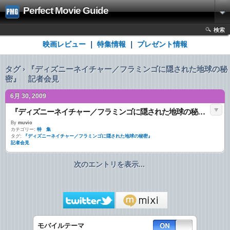
Perfect Movie Guide
検索
映画レビュー
｜
特集情報
｜
プレゼント情報
タグ › 『ディズニーネイチャー／フラミンゴに隠された地球の秘
密』 記者会見
6月 30, 2009
『ディズニーネイチャー／フラミンゴに隠された地球の秘密』 記者会見
By
muvio
カテゴリー:
特 集
タグ:
『ディズニーネイチャー／フラミンゴに隠された地球の秘密』
記者会見
次のエントリを表示...
モバイルテーマ