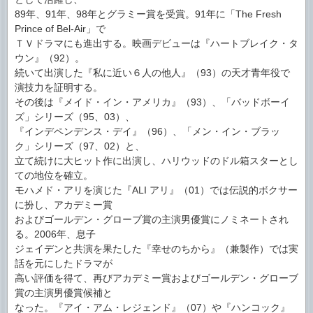
89年、91年、98年とグラミー賞を受賞。91年に「The Fresh
Prince of Bel-Air」で
ＴＶドラマにも進出する。映画デビューは『ハートブレイク・タ
ウン』（92）。
続いて出演した『私に近い６人の他人』（93）の天才青年役で
演技力を証明する。
その後は『メイド・イン・アメリカ』（93）、「バッドボーイ
ズ」シリーズ（95、03）、
『インデペンデンス・デイ』（96）、「メン・イン・ブラッ
ク」シリーズ（97、02）と、
立て続けに大ヒット作に出演し、ハリウッドのドル箱スターとし
ての地位を確立。
モハメド・アリを演じた『ALI アリ』（01）では伝説的ボクサー
に扮し、アカデミー賞
およびゴールデン・グローブ賞の主演男優賞にノミネートされ
る。2006年、息子
ジェイデンと共演を果たした『幸せのちから』（兼製作）では実
話を元にしたドラマが
高い評価を得て、再びアカデミー賞およびゴールデン・グローブ
賞の主演男優賞候補と
なった。『アイ・アム・レジェンド』（07）や『ハンコック』