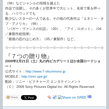
（08）などジャンルの垣根を越えた
作品で活躍し、その多くが世界中で大ヒット。名前で客を呼べ
る、ハリウッドでも
数少ないスターの一人である。その他の代表作は『エネミー・オ
ブ・アメリカ』（98）、
『バガー・ヴァンスの伝説』（00）、『アイ，ロボット』（04
／兼製作総指揮）、
『最後の恋のはじめ方』（05／兼製作）など。
☆―☆―☆―☆―☆―☆―☆―☆―☆―☆―☆―☆―☆―☆―☆―
『７つの贈り物』
2009年2月21日（土）丸の内ピカデリー１ほか全国ロードショ
ー！
公式サイト：
http://www.7-okurimono.jp
MOBILE：
http://mm.spe.jp/
配給：ソニー・ピクチャーズ エンタテインメント
（Ｃ） 2008 Sony Pictures Digital Inc. All Rights Reserved.