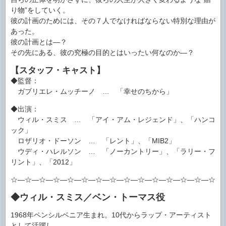
り物”をしていく。
彼の計画のためには、その７人でなければならない特別な理由が
あった。
彼の計画とは―？
その先にある、彼の究極の目的とはいったい何なのか―？
【スタッフ・キャスト】
◆監督：
ガブリエレ・ムッチーノ … 「幸せのちから」
◆出演：
ウィル・スミス … 「アイ・アム・レジェンド」、「ハンコ
ック」
ロザリオ・ドーソン … 「レント」、「MIB2」
ウディ・ハレルソン … 「ノーカントリー」、「ラリー・フ
リント」、「2012」
☆―☆―☆―☆―☆―☆―☆―☆―☆―☆―☆―☆―☆―☆―☆―
◆ウィル・スミス／ベン・トーマス役
1968年ペンシルベニア生まれ。10代からラップ・アーティスト
として活躍し、