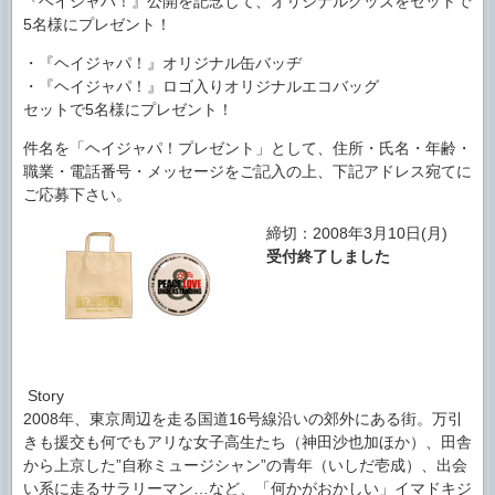
『ヘイジャパ！』公開を記念して、オリジナルグッズをセットで
5名様にプレゼント！
・『ヘイジャパ！』オリジナル缶バッヂ
・『ヘイジャパ！』ロゴ入りオリジナルエコバッグ
セットで5名様にプレゼント！
件名を「ヘイジャパ！プレゼント」として、住所・氏名・年齢・
職業・電話番号・メッセージをご記入の上、下記アドレス宛てに
ご応募下さい。
締切：2008年3月10日(月)
受付終了しました
Story
2008年、東京周辺を走る国道16号線沿いの郊外にある街。万引
きも援交も何でもアリな女子高生たち（神田沙也加ほか）、田舎
から上京した”自称ミュージシャン”の青年（いしだ壱成）、出会
い系に走るサラリーマン…など、「何かがおかしい」イマドキジ