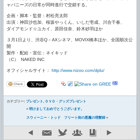
ャパニーズの日常が同時進行で交錯する。
企画・脚本・監督：村松亮太郎
出演：神田沙也加、桜坂やっくん、いしだ壱成、川合千春、
ダイアモンド☆ユカイ、原田佳奈、鈴木砂羽ほか
３月1日より、渋谷Q－AXシネマ、MOVIX橋本ほか、全国順次公
開
製作・配給・宣伝：ネイキッド
（C） NAKED INC.
オフィシャルサイト：
http://www.nizoo.com/dplu/
カテゴリー:
プレゼント
,
ＤＶＤ・グッズプレゼント
«
明けましておめでとうございます。
スウィーニー・トッド フリート街の悪魔の理髪師
»