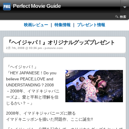
Perfect Movie Guide
検索
映画レビュー
｜
特集情報
｜
プレゼント情報
『ヘイジャパ！』オリジナルグッズプレゼント
2月 7th, 2008 @ 03:36 pm › p-movie.com
『ヘイジャパ！』
『HEY JAPANESE！Do you
believe PEACE,LOVE and
UNDERSTANDING？2008
－2008年、イマドキジャパニ
ーズよ。愛と平和と理解を信
じるかい？－』
2008年、イマドキジャパニーズに贈る
イマドキニッポンを描いた問題作、ここに誕生!!