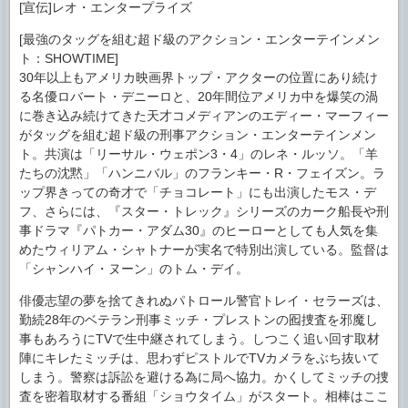
[宣伝]レオ・エンタープライズ
[最強のタッグを組む超ド級のアクション・エンターテインメン
ト：SHOWTIME]
30年以上もアメリカ映画界トップ・アクターの位置にあり続け
る名優ロバート・デニーロと、20年間位アメリカ中を爆笑の渦
に巻き込み続けてきた天才コメディアンのエディー・マーフィー
がタッグを組む超ド級の刑事アクション・エンターテインメン
ト。共演は「リーサル・ウェポン3・4」のレネ・ルッソ。「羊
たちの沈黙」「ハンニバル」のフランキー・R・フェイズン。ラ
ップ界きっての奇才で「チョコレート」にも出演したモス・デ
フ、さらには、『スター・トレック』シリーズのカーク船長や刑
事ドラマ『パトカー・アダム30』のヒーローとしても人気を集
めたウィリアム・シャトナーが実名で特別出演している。監督は
「シャンハイ・ヌーン」のトム・デイ。
俳優志望の夢を捨てきれぬパトロール警官トレイ・セラーズは、
勤続28年のベテラン刑事ミッチ・プレストンの囮捜査を邪魔し
事もあろうにTVで生中継されてしまう。しつこく追い回す取材
陣にキレたミッチは、思わずピストルでTVカメラをぶち抜いて
しまう。警察は訴訟を避ける為に局へ協力。かくしてミッチの捜
査を密着取材する番組「ショウタイム」がスタート。相棒はここ