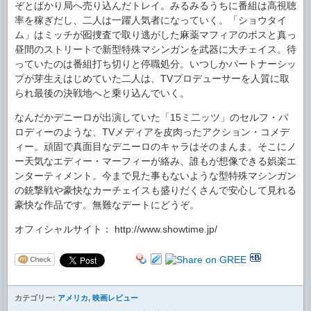
ぞとばかり局へ売り込んだトレイ。みるみるうちに番組は高視聴
率を稼ぎだし、二人は一躍人気者になっていく。「ショウタイ
ム」はミッチが囮捜査で取り逃がした麻薬マフィアのボスと真っ
昼間のストリートで新型特殊マシンガンを武器に大チェイス。待
っていたのは番組打ち切りと停職処分。いつしかパートナーシッ
プが芽生えはじめていた二人は、TVプロデューサーを人質に取
られ最後の決戦地へと乗り込んでいく。
なんだかデニーロが出演していた「15ミ二ッツ」のセルフ・パ
ロディーのような、TVメディアを皮肉ったアクション・コメデ
ィー。頑固で真面目なデニーロのキャラはそのまんま。そこにノ
ー天気なエディー・マーフィーが絡み、誰もが想像できる娯楽エ
ンターティメント。今まで見た事もないような型特殊マシンガン
の銃撃戦や豪快なカーチェイスも盛りだくさんで安心して見れる
豪快な作品です。無難なデートにどうぞ。
オフィシャルサイト： http://www.showtime.jp/
カテゴリー:
アメリカ
,
映画レビュー