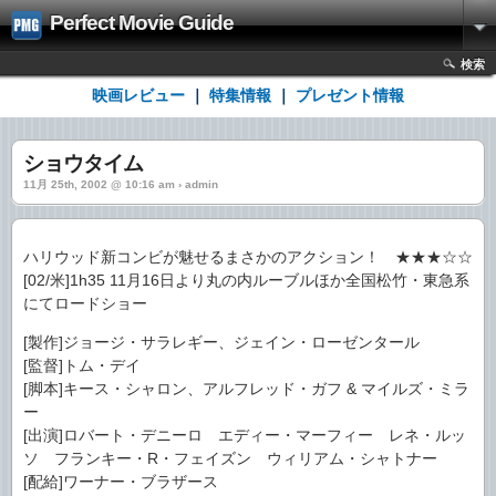
Perfect Movie Guide
検索
映画レビュー
｜
特集情報
｜
プレゼント情報
ショウタイム
11月 25th, 2002 @ 10:16 am › admin
ハリウッド新コンビが魅せるまさかのアクション！ ★★★☆☆
[02/米]1h35 11月16日より丸の内ルーブルほか全国松竹・東急系
にてロードショー
[製作]ジョージ・サラレギー、ジェイン・ローゼンタール
[監督]トム・デイ
[脚本]キース・シャロン、アルフレッド・ガフ & マイルズ・ミラ
ー
[出演]ロバート・デニーロ エディー・マーフィー レネ・ルッ
ソ フランキー・R・フェイズン ウィリアム・シャトナー
[配給]ワーナー・ブラザース