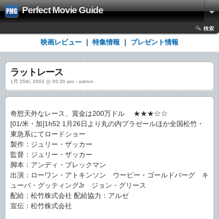
Perfect Movie Guide
検索
映画レビュー
｜
特集情報
｜
プレゼント情報
ラットレース
1月 25th, 2002 @ 05:35 pm › admin
奇想天外なレース、賞金は200万ドル ★★★☆☆
[01/米・加]1h52 1月26日より丸の内プラゼールほか全国松竹・
東急系にてロードショー
製作：ジュリー・ザッカー
監督：ジュリー・ザッカー
脚本：アンディ・ブレックマン
出演：ローワン・アトキンソン ウーピー・ゴールドバーグ キ
ューバ・グッティングJr ジョン・グリース
配給：松竹株式会社 配給協力：アルゼ
宣伝：松竹株式会社