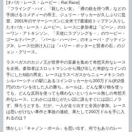
[オバカ・レース・ムービー：Rat Race]
「フライング・ハイ」「殺したい女」「裸の銃を持つ男」などの
手掛けるコメディーの帝王、ジュリー・ザッカーが久しぶりに監
督。2001年のサマーシーズンに全米で7週連続トップテン入りし
たオバカ・レース・ムービー。レースに参加者は「ビーン」のロ
ーワン・アトキンソン、「天使にラブソングを・」のウーピー・
ゴールドバーグ、「パール・ハーバー」のキューバ・グッティン
グJr、レース仕掛け人には「ハリー・ポッターと賢者の石」のジ
ョン・グリース。
ラスベガスのカジノ王が世界中の富豪を集めて奇想天外なレース
を企画。参加者はスロットマシンから飛び出した奇妙なコインの
手にした6組の男女。レースはラスベガスからニューメキシコの
シルバーシティの駅にあるコインロッカーから200万ドル(約2億
円)のカバンを出した人の勝ち。ルールは、どんな乗り物を使っ
ても、どんな反則を使っても構わないというルール無しの奇想天
外なレース。にわかには信じがたい話に誰もすぐには話にノラ
ず、帰ろうとする。だが、一人が走り出すと全員が参加。レース
は思いがけない事件と事故の連続、果たして200万ドルを手に入
れるのは？
懐かしい「キャノン・ボール」を思い出す、何でもありのレー