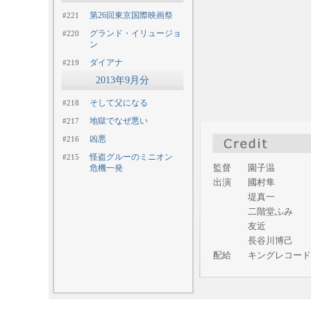
第26回東京国際映画祭
#221
グランド・イリュージョ
#220
ン
ダイアナ
#219
2013年9月分
そして父になる
#218
地獄でなぜ悪い
#217
凶悪
#216
怪盗グルーのミニオン
#215
監督
園子温
危機一発
出演
國村隼
堤真一
二階堂ふみ
友近
長谷川博己
配給
キングレコード